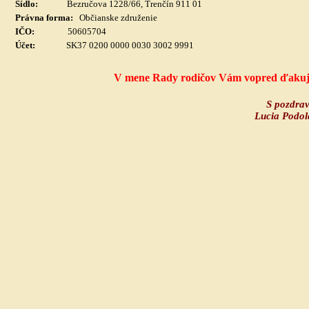
Sídlo:
Bezručova 1228/66, Trenčín 911 01
Právna forma:
Občianske združenie
IČO:
50605704
Účet
:
SK37 0200 0000 0030 3002 9991
V mene Rady rodičov Vám vopred ďakuj
S pozdra
Lucia Podo