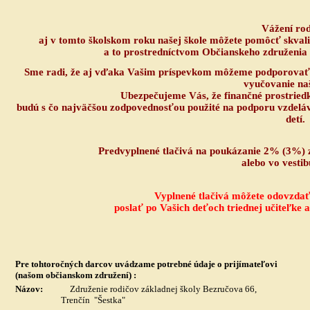
Vážení rod
aj v tomto školskom roku našej škole môžete pomôcť skva
a to prostredníctvom Občianskeho združenia 
Sme radi, že aj vďaka Vašim príspevkom môžeme podporovať sú
vyučovanie naš
Ubezpečujeme Vás, že finančné prostriedk
budú s čo najväčšou zodpovednosťou použité na podporu vzdelávac
detí.
Predvyplnené t
lačivá na poukázanie 2% (3%) z
alebo vo vestib
Vyplnené tlačivá môžete odovzdať 
poslať po Vašich deťoch triednej učiteľke 
Pre tohtoročných darcov uvádzame potrebné údaje o prijímateľovi
(našom občianskom združení) :
Názov:
Združenie rodičov základnej školy Bezručova 66,
Trenčín "Šestka"