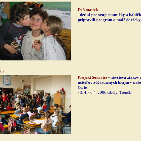
Deň matiek
- deti si pre svoje mamičky a babič
pripravili program a malé darčeky
íl
:
Projekt Sokrates
-
návšteva žiakov 
učiteľov zúčastnených krajín v naše
škole
- 3. 4. - 6.4. 2006 Gbely, Trenčín