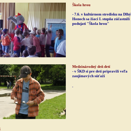
Škola hrou
- 7.6. v kultúrnom stredisku na Dlh
Honoch sa žiaci I. stupňa zúčastnili
podujatí "Škola hrou"
Medzinárodný deň detí
- v ŠKD si pre deti pripravili veľa
zaujímavých súťaží
: