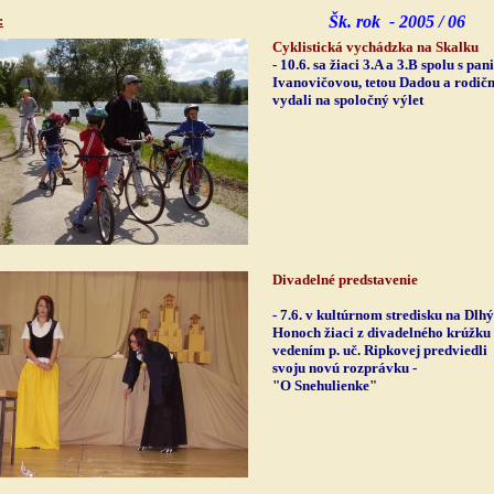
:
Šk. rok - 2005 / 06
Cyklistická vychádzka na Skalku
- 10.6. sa žiaci 3.A a 3.B spolu s pani
Ivanovičovou, tetou Dadou a rodič
vydali na spoločný výlet
Divadelné predstavenie
- 7.6. v kultúrnom stredisku na Dlh
Honoch žiaci z divadelného krúžku
vedením p. uč. Ripkovej predviedli
svoju novú rozprávku -
"O Snehulienke"