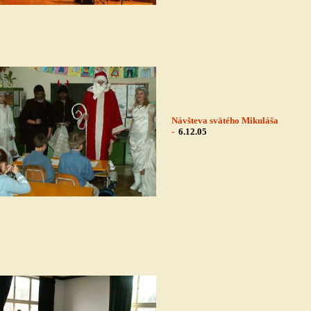
Návšteva svätého Mikuláša
-
6.12.05