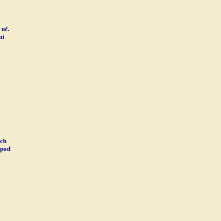
 uč.
mi
ých
 pod